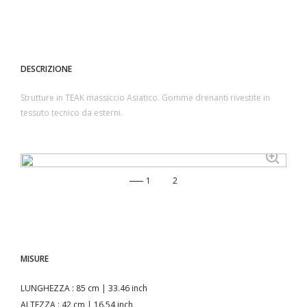
DESCRIZIONE
Strutture in TEAK massiccio Asiatico. Gomme drenanti rivestite in
tessuto tecnico da esterni.
1
2
MISURE
LUNGHEZZA
: 85 cm | 33.46 inch
ALTEZZA
: 42 cm | 16.54 inch