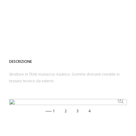
DESCRIZIONE
Strutture in TEAK massiccio Asiatico. Gomme drenanti rivestite in
tessuto tecnico da esterni.
1
2
3
4