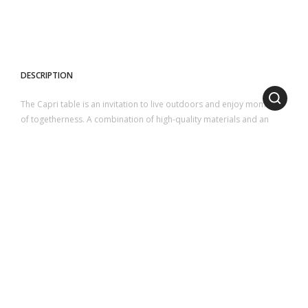
DESCRIPTION
The Capri table is an invitation to live outdoors and enjoy moments
of togetherness. A combination of high-quality materials and an
appealing design, offering a perfect balance of style and
functionality, designed to enhance your outdoor spaces.
It features a top made of glossy glazed lava stone or glass slats and
a solid aluminum base. Available in two sizes, 300 and 250 cm, to
suit every need.