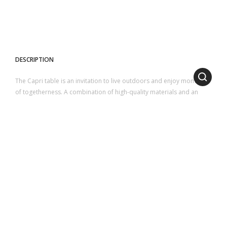
DESCRIPTION
The Capri table is an invitation to live outdoors and enjoy moments
of togetherness. A combination of high-quality materials and an
appealing design, offering a perfect balance of style and
functionality, designed to enhance your outdoor spaces.
It features a top made of glossy glazed lava stone or glass slats and
a solid aluminum base. Available in two sizes, 300 and 250 cm, to
suit every need.
1
2
3
4
5