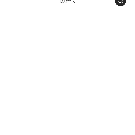
MATERIA
TABLE
PANAMA