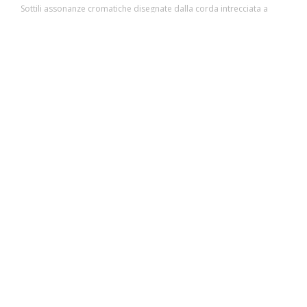
Sottili assonanze cromatiche disegnate dalla corda intrecciata a
mano, elemento unificatore dell’intera collezione Bellagio.
Prodotti che creano atmosfere leggere ed offrono piccoli piaceri
permanenti con una ricca mescolanza di artigianalità e design.
Poltrona e divano compongono la serie e si caratterizzano per un
intreccio leggero, che lascia trasparire la luce, realizzato in filato di
acrilico melangiato.
1
2
3
4
5
MISURE
LUNGHEZZA
: 210 cm | 82.68 inch
ALTEZZA
: 67,5 cm | NaN inch