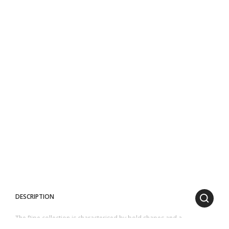
DESCRIPTION
The Pipe collection is characterised by bold shapes and a