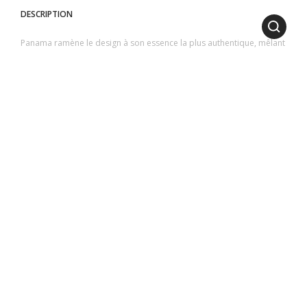
DESCRIPTION
Panama ramène le design à son essence la plus authentique, mêlant
pureté, simplicité et élégance en une seule vision.
Le teck naturel de la structure, résistant et durable, est caractérisé
par des découpes circulaires et arrondies qui encadrent la surface
des dalles de pierre de lave céramisée ou en verre.
1
2
3
4
5
DIMENSIONS
LONGUEUR
: 110 cm | 43.31 inch
HAUTEUR
: 32 cm | 12.60 inch