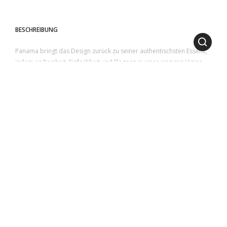
BESCHREIBUNG
Panama bringt das Design zurück zu seiner authentischsten Essenz,
indem es Reinheit, Einfachheit und Eleganz in einer einzigen Vision
vereint.
Die natürliche Teakholzstruktur ist widerstandsfähig und langlebig,
geprägt von kreisförmigen und abgerundeten Ausschnitten, die die
Oberfläche aus Keramiklava-Platten oder Glas einrahmen.
1
2
3
4
5
ABMESSUNGEN