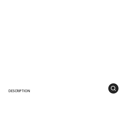
DESCRIPTION
Aluminium frames epoxy painted for outdoors. Hand-woven
synthetic rattan.
Washable, light, soft, recyclable, resistant to water, salt, UV rays,
snow and inclement weather.