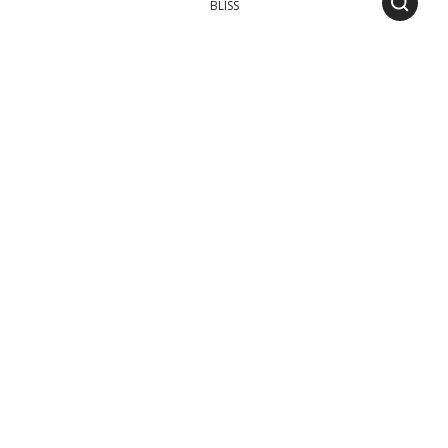
BLISS
SERVICE TABLE
PANAREA