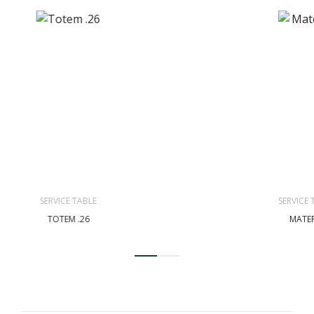
SERVICE TABLE
SERVICE 
TOTEM .26
MATER