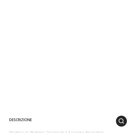
DESCRIZIONE
Struttura in alluminio. Opzionale è il cuscino decorativo