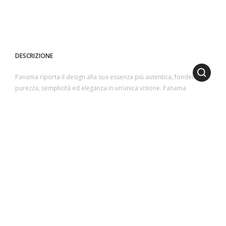
DESCRIZIONE
Panama riporta il design alla sua essenza più autentica, fondendo
purezza, semplicità ed eleganza in un’unica visione. Panama
presenta una struttura cilindrica contraddistinta da una scanalatura
che diventa dettaglio identificativo di tutta la collezione.
Il teak naturale della struttura, resistente e durevole, è caratterizzato
da tagli circolari e arrotondati e incornicia il piano realizzato in
lastre di pietra lavica ceramizzata. La nuova finitura in ottanio è
disponibile in due versioni, liscia o cannettata.
1
2
3
4
5
6