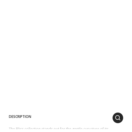
DESCRIPTION
The Bliss collection stands out for the gentle curvature of its