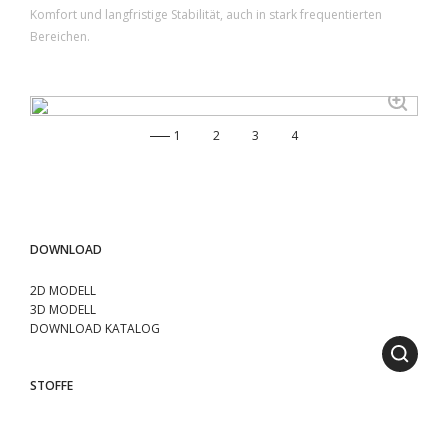
Komfort und langfristige Stabilität, auch in stark frequentierten
Bereichen.
1
2
3
4
DOWNLOAD
2D MODELL
3D MODELL
DOWNLOAD KATALOG
STOFFE
ENTDECKEN SIE ALLE STOFFE
MATERIALEN