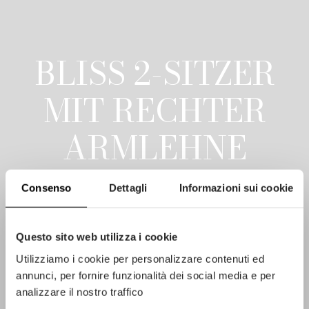
BLISS 2-SITZER
MIT RECHTER
ARMLEHNE
Design von
BOATTO MARTINO
Consenso
Dettagli
Informazioni sui cookie
studio
Questo sito web utilizza i cookie
Utilizziamo i cookie per personalizzare contenuti ed
annunci, per fornire funzionalità dei social media e per
analizzare il nostro traffico