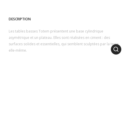
DESCRIPTION
Les tables basses Totem présentent une base cylindrique
asymétrique et un plateau. Elles sont réalisées en ciment : des
surfaces solides et essentielles, qui semblent sculptées par la terre
elle-même.
1
2
3
4
5
6
DIMENSIONS
LONGUEUR
: 44 cm | 17.32 inch