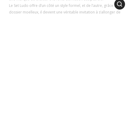
Le Set Ludo offre d’un côté un style formel, et de l’autre, grâce à son
dossier moelleux, il devient une véritable invitation à s’allonger de
manière plus intime et détendue.
1
2
3
4
5
6
7
8
DIMENSIONS
LONGUEUR
: 195 cm | 76.77 inch
HAUTEUR
: 76 cm | 29.92 inch
PROFONDEUR
: 92 cm | 36.22 inch
3
VOLUME
: 1,2 m
POIDS
: 26 Kg
HAUTEUR DE L’ACCOUDOIR
: 65 cm | 25.59 inch