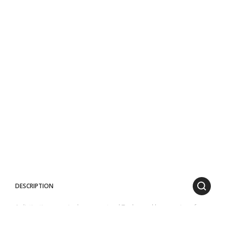
DESCRIPTION
A distinctive organic shape, a natural Teak wood base, a sign of
warmth with a strong sculptural matrix.