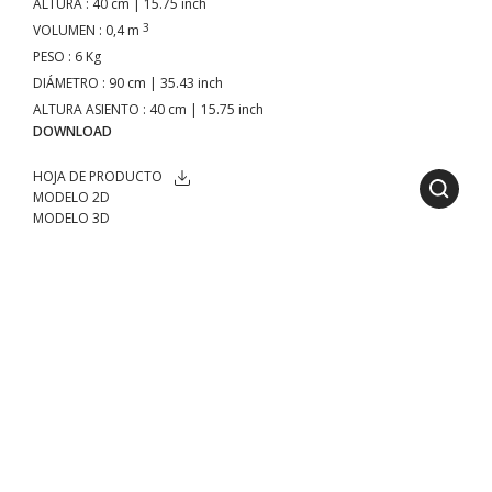
ALTURA
: 40 cm | 15.75 inch
3
VOLUMEN
: 0,4 m
PESO
: 6 Kg
DIÁMETRO
: 90 cm | 35.43 inch
ALTURA ASIENTO
: 40 cm | 15.75 inch
DOWNLOAD
HOJA DE PRODUCTO
MODELO 2D
MODELO 3D
DESCARGAS CATÁLOGO
TEJIDOS
DESCUBRE TODOS LOS TEJIDOS
MATERIALES
Bolas de