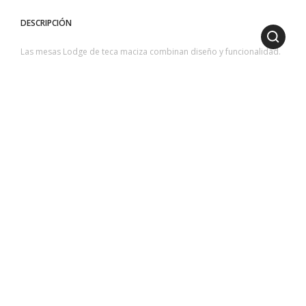
DESCRIPCIÓN
Las mesas Lodge de teca maciza combinan diseño y funcionalidad.
La robusta estructura realza la belleza natural de la madera,
mientras que el tablero, disponible en gres, piedra volcánica
esmaltada o cristal, aporta un toque elegante y duradero, perfecto
para cualquier ambiente.
1
2
DIMENSIONES
ALTURA
: 61 cm | 24.02 inch
3
VOLUMEN
: 0,2 m