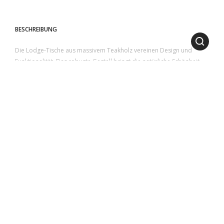
BESCHREIBUNG
Die Lodge-Tische aus massivem Teakholz vereinen Design und
Funktionalität. Das robuste Gestell bringt die natürliche Schönheit
des Holzes perfekt zur Geltung, während die Tischplatte – wahlweise
aus Feinsteinzeug, emailliertem Lavastein oder Glas – einen
eleganten und langlebigen Akzent setzt, der sich ideal in jedes
Ambiente einfügt.
1
2
ABMESSUNGEN