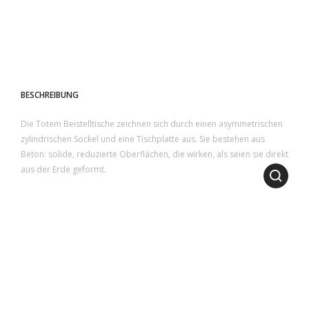
BESCHREIBUNG
Die Totem Beistelltische zeichnen sich durch einen asymmetrischen
zylindrischen Sockel und eine Tischplatte aus. Sie bestehen aus
Beton: solide, reduzierte Oberflächen, die wirken, als seien sie direkt
aus der Erde geformt.
1
2
3
4
5
6