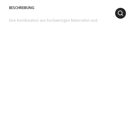
BESCHREIBUNG
Eine Kombination aus hochwertigen Materialien und
ansprechendem Design. Ein perfektes Gleichgewicht zwischen Stil
und Funktionalität. Bestehend aus einer Tischplatte mit Lamellen aus
glänzend emailliertem Lavastein oder aus Glas in verschiedenen
Farbvarianten sowie aus einem stabilen Aluminiumgestell.
1
2
3
4
5
6
ABMESSUNGEN
LÄNGE
: 102 cm | 40.16 inch
HÖHE
: 39 cm | 15.35 inch