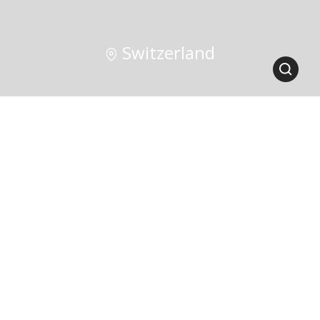
Switzerland
DESCRIPTION
L’Élégance de la Détente
au Bord du Lac
Surplombant les rives du lac de Thoune, un lieu
chargé d’histoire et toujours considéré comme une
véritable source d’énergie, l’Hôtel BEATUS –
Wellness & Spa, situé à Merligen, en Suisse, se