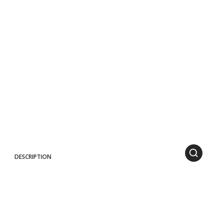
DESCRIPTION
Épuré, linéaire et intemporel. Le lit en aluminium graphite ou gesso
avec inserts en teck est parfait pour le plein air et adaptable à tous
les contextes, du secteur résidentiel au secteur hôtelier.