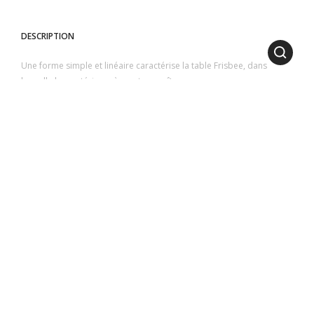
DESCRIPTION
Une forme simple et linéaire caractérise la table Frisbee, dans
laquelle les matériaux règnent en maîtres.
Une structure en teck d’Asie est associée à des plateaux en grès, en
pierre de lave émaillée brillante ou en verre, composant des
finitions raffinées et emblématiques de la collection.
1
2
3
4
5
6
DIMENSIONS
HAUTEUR
: 37 cm | 14.57 inch