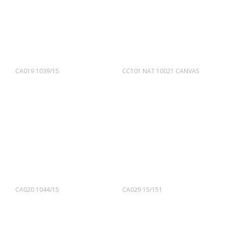
CA019 1039/15
CC101 NAT 10021 CANVAS
CA020 1044/15
CA029 15/151